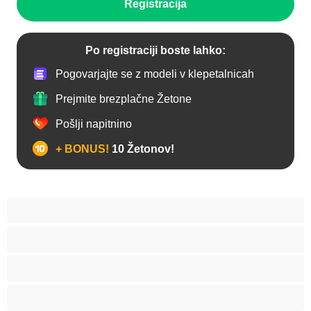
Registracija
Po registraciji boste lahko:
Pogovarjajte se z modeli v klepetalnicah
Prejmite brezplačne Žetone
Pošlji napitnino
+ BONUS!
10 Žetonov!
Analno
Arabski
Azijska
Babice