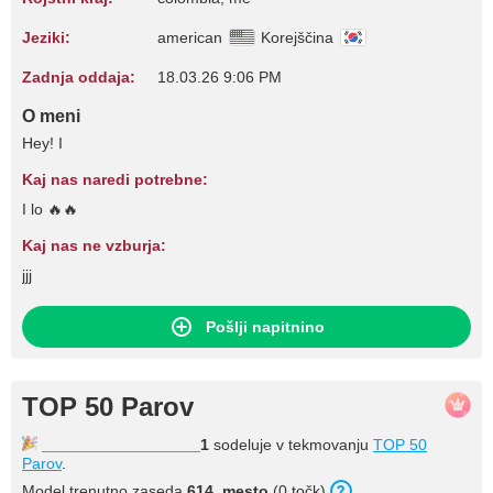
Jeziki:
american
Korejščina
Zadnja oddaja:
18.03.26 9:06 PM
O meni
Hey! I
Kaj nas naredi potrebne:
I lo 🔥🔥
Kaj nas ne vzburja:
jjj
Pošlji napitnino
TOP 50 Parov
__________________1
sodeluje v tekmovanju
TOP 50
Parov
.
Model trenutno zaseda
614. mesto
(0 točk).