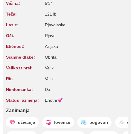
Višina:
5'3"
Teža:
121 lb
Lasje:
Rjavolaske
Oči:
Rjave
Etičnost:
Azijska
Sramne dlake:
Obrita
Velikost prsi:
Velik
Rit:
Velik
Nimfomanka:
Da
Status razmerja:
Enotni
Zanimanja
uživanje
lovense
pogovori
or