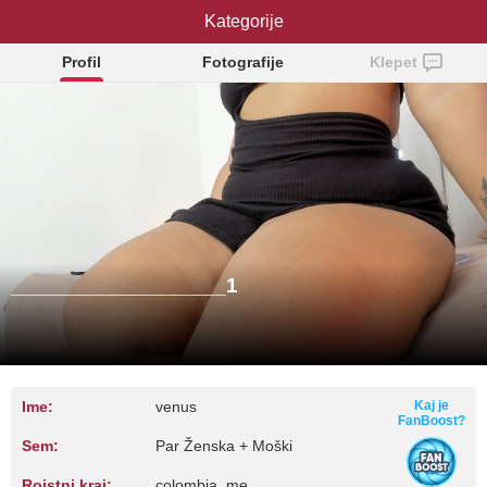
__________________1
Kategorije
Profil
Fotografije
Klepet
__________________1
Ime:
venus
Kaj je
FanBoost?
Sem:
Par Ženska + Moški
Rojstni kraj:
colombia, me