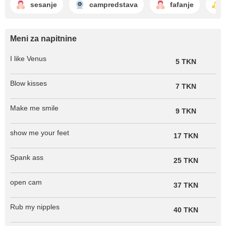
sesanje
campredstava
fafanje
Meni za napitnine
I like Venus
5 TKN
Blow kisses
7 TKN
Make me smile
9 TKN
show me your feet
17 TKN
Spank ass
25 TKN
open cam
37 TKN
Rub my nipples
40 TKN