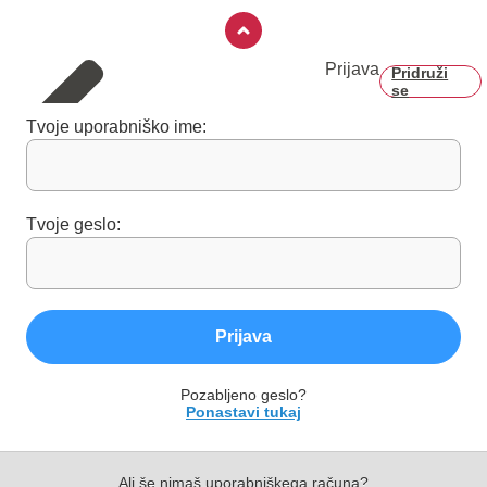
Prijava
Pridruži
se
Tvoje uporabniško ime:
Tvoje geslo:
Prijava
Pozabljeno geslo?
Ponastavi tukaj
Ali še nimaš uporabniškega računa?