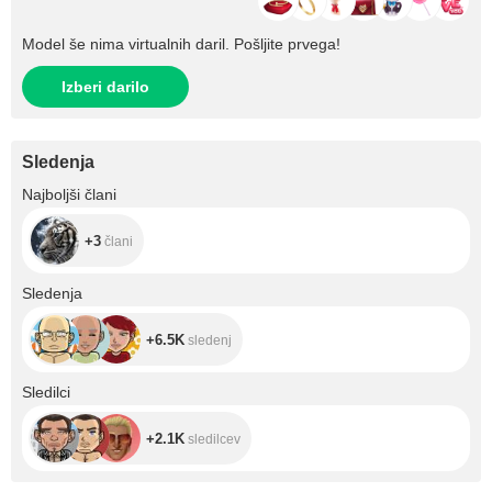
Model še nima virtualnih daril. Pošljite prvega!
Izberi darilo
Sledenja
+3
Najboljši člani
+3
člani
+6.5K
Sledenja
+6.5K
sledenj
+2.1K
Sledilci
+2.1K
sledilcev